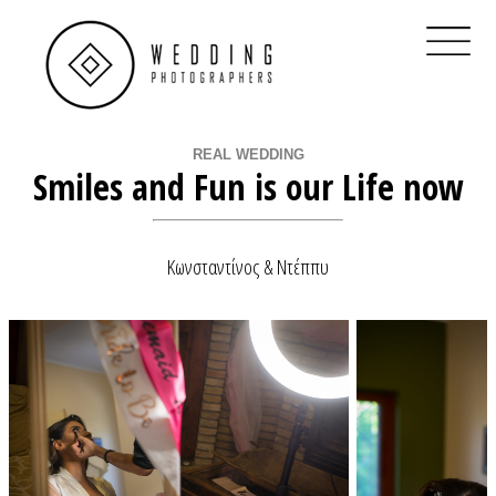
×
Home
Βρες Διαθεσιμότητα
Real Weddings
REAL WEDDING
Smiles and Fun is our Life now
Φωτογράφοι Γάμου Αθήνα
Φωτογράφοι Γάμου Θεσσαλονίκη
Κωνσταντίνος & Ντέππυ
Φωτογράφοι Γάμου στην Ελλάδα
QR Code για γάμο
Ηλεκτρονικό προσκλητήριο
Clients