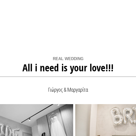
Home
Βρες Διαθεσιμότητα
Real Weddings
REAL WEDDING
All i need is your love!!!
Φωτογράφοι Γάμου Αθήνα
Γιώργος & Μαργαρίτα
Φωτογράφοι Γάμου Θεσσαλονίκη
Φωτογράφοι Γάμου στην Ελλάδα
QR Code για γάμο