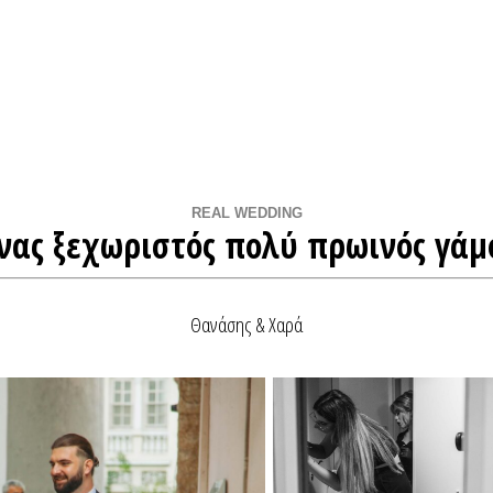
Home
Βρες Διαθεσιμότητα
Real Weddings
REAL WEDDING
νας ξεχωριστός πολύ πρωινός γάμ
Φωτογράφοι Γάμου Αθήνα
Θανάσης & Χαρά
Φωτογράφοι Γάμου Θεσσαλονίκη
Φωτογράφοι Γάμου στην Ελλάδα
QR Code για γάμο