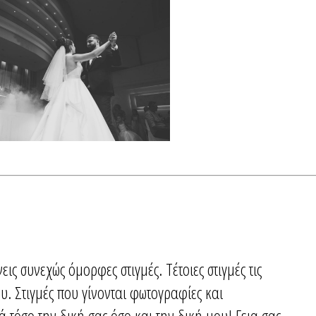
ις συνεχώς όμορφες στιγμές. Τέτοιες στιγμές τις
υ. Στιγμές που γίνονται φωτογραφίες και
ά τόσο την δική σας όσο και την δική μου! Γεια σας,