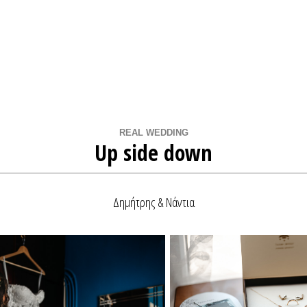
Home
Βρες Διαθεσιμότητα
Real Weddings
REAL WEDDING
Up side down
Φωτογράφοι Γάμου Αθήνα
Δημήτρης & Νάντια
Φωτογράφοι Γάμου Θεσσαλονίκη
Φωτογράφοι Γάμου στην Ελλάδα
QR Code για γάμο