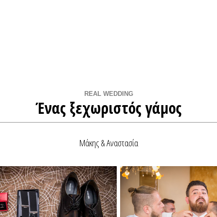
Home
Βρες Διαθεσιμότητα
Real Weddings
REAL WEDDING
Ένας ξεχωριστός γάμος
Φωτογράφοι Γάμου Αθήνα
Μάκης & Αναστασία
Φωτογράφοι Γάμου Θεσσαλονίκη
Φωτογράφοι Γάμου στην Ελλάδα
QR Code για γάμο