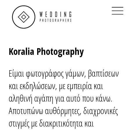
×
Home
Βρες Διαθεσιμότητα
Real Weddings
Koralia Photography
Φωτογράφοι Γάμου Αθήνα
Φωτογράφοι Γάμου Θεσσαλονίκη
Είμαι φωτογράφος γάμων, βαπτίσεων
Φωτογράφοι Γάμου στην Ελλάδα
και εκδηλώσεων, με εμπειρία και
QR Code για γάμο
αληθινή αγάπη για αυτό που κάνω.
Ηλεκτρονικό προσκλητήριο
Αποτυπώνω αυθόρμητες, διαχρονικές
Clients
στιγμές με διακριτικότητα και