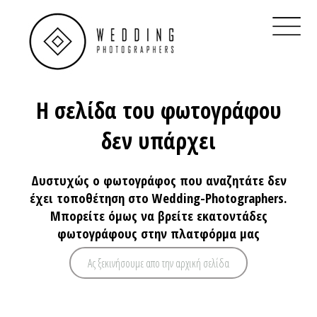
×
Home
Βρες Διαθεσιμότητα
Real Weddings
Η σελίδα του φωτογράφου
Φωτογράφοι Γάμου Αθήνα
δεν υπάρχει
Φωτογράφοι Γάμου Θεσσαλονίκη
Δυστυχώς ο φωτογράφος που αναζητάτε δεν
Φωτογράφοι Γάμου στην Ελλάδα
έχει τοποθέτηση στο Wedding-Photographers.
Μπορείτε όμως να βρείτε εκατοντάδες
QR Code για γάμο
φωτογράφους στην πλατφόρμα μας
Ηλεκτρονικό προσκλητήριο
Ας ξεκινήσουμε απο την αρχική σελίδα
Clients