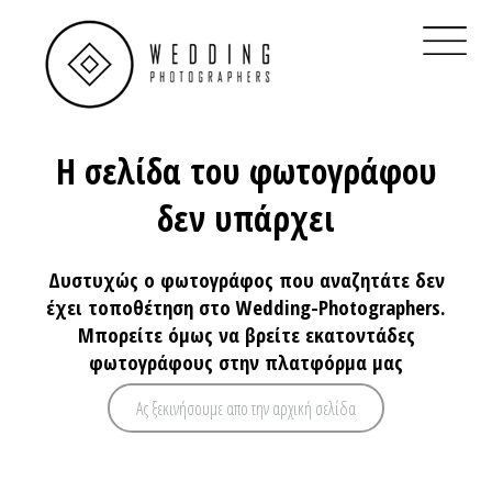
×
Home
Βρες Διαθεσιμότητα
Real Weddings
Η σελίδα του φωτογράφου
Φωτογράφοι Γάμου Αθήνα
δεν υπάρχει
Φωτογράφοι Γάμου Θεσσαλονίκη
Δυστυχώς ο φωτογράφος που αναζητάτε δεν
Φωτογράφοι Γάμου στην Ελλάδα
έχει τοποθέτηση στο Wedding-Photographers.
Μπορείτε όμως να βρείτε εκατοντάδες
QR Code για γάμο
φωτογράφους στην πλατφόρμα μας
Ηλεκτρονικό προσκλητήριο
Ας ξεκινήσουμε απο την αρχική σελίδα
Clients