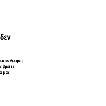
Home
Βρες Διαθεσιμότητα
 δεν
Real Weddings
Φωτογράφοι Γάμου Αθήνα
 τοποθέτηση
α βρείτε
α μας
Φωτογράφοι Γάμου Θεσσαλονίκη
Φωτογράφοι Γάμου στην Ελλάδα
QR Code για γάμο