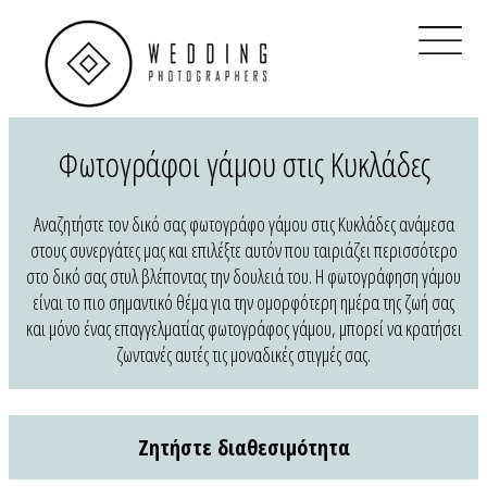
×
Home
Βρες Διαθεσιμότητα
Real Weddings
Φωτογράφοι γάμου στις Κυκλάδες
Φωτογράφοι Γάμου Αθήνα
Αναζητήστε τον δικό σας φωτογράφο γάμου στις Κυκλάδες ανάμεσα
Φωτογράφοι Γάμου Θεσσαλονίκη
στους συνεργάτες μας και επιλέξτε αυτόν που ταιριάζει περισσότερο
στο δικό σας στυλ βλέποντας την δουλειά του. Η φωτογράφηση γάμου
Φωτογράφοι Γάμου στην Ελλάδα
είναι το πιο σημαντικό θέμα για την ομορφότερη ημέρα της ζωή σας
και μόνο ένας επαγγελματίας φωτογράφος γάμου, μπορεί να κρατήσει
QR Code για γάμο
ζωντανές αυτές τις μοναδικές στιγμές σας.
Ηλεκτρονικό προσκλητήριο
Ζητήστε διαθεσιμότητα
Clients