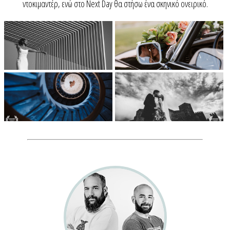
ντοκιμαντέρ, ενώ στο Next Day θα στήσω ένα σκηνικό ονειρικό.