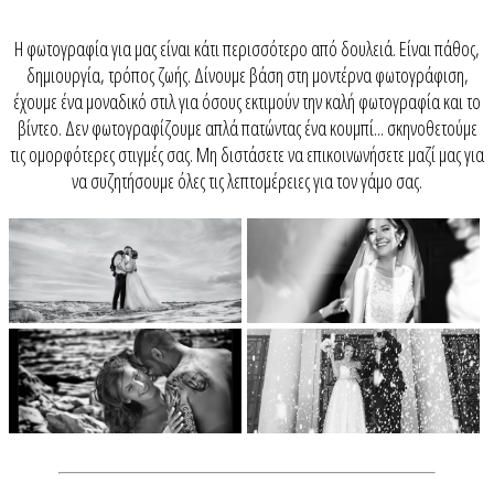
H φωτογραφία για μας είναι κάτι περισσότερο από δουλειά. Είναι πάθος,
δημιουργία, τρόπος ζωής. Δίνουμε βάση στη μοντέρνα φωτογράφιση,
έχουμε ένα μοναδικό στιλ για όσους εκτιμούν την καλή φωτογραφία και το
βίντεο. Δεν φωτογραφίζουμε απλά πατώντας ένα κουμπί... σκηνοθετούμε
τις ομορφότερες στιγμές σας. Μη διστάσετε να επικοινωνήσετε μαζί μας για
να συζητήσουμε όλες τις λεπτομέρειες για τον γάμο σας.