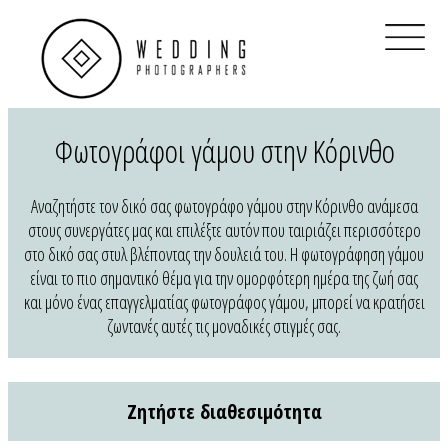
×
Home
Βρες Διαθεσιμότητα
Real Weddings
Φωτογράφοι γάμου στην Κόρινθο
Φωτογράφοι Γάμου Αθήνα
Αναζητήστε τον δικό σας φωτογράφο γάμου στην Κόρινθο ανάμεσα
Φωτογράφοι Γάμου Θεσσαλονίκη
στους συνεργάτες μας και επιλέξτε αυτόν που ταιριάζει περισσότερο
στο δικό σας στυλ βλέποντας την δουλειά του. Η φωτογράφηση γάμου
Φωτογράφοι Γάμου στην Ελλάδα
είναι το πιο σημαντικό θέμα για την ομορφότερη ημέρα της ζωή σας
και μόνο ένας επαγγελματίας φωτογράφος γάμου, μπορεί να κρατήσει
QR Code για γάμο
ζωντανές αυτές τις μοναδικές στιγμές σας.
Ηλεκτρονικό προσκλητήριο
Ζητήστε διαθεσιμότητα
Clients