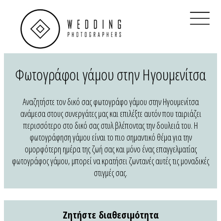
×
Home
Βρες Διαθεσιμότητα
Real Weddings
Φωτογράφοι γάμου στην Ηγουμενίτσα
Φωτογράφοι Γάμου Αθήνα
Αναζητήστε τον δικό σας φωτογράφο γάμου στην Ηγουμενίτσα
Φωτογράφοι Γάμου Θεσσαλονίκη
ανάμεσα στους συνεργάτες μας και επιλέξτε αυτόν που ταιριάζει
περισσότερο στο δικό σας στυλ βλέποντας την δουλειά του. Η
Φωτογράφοι Γάμου στην Ελλάδα
φωτογράφηση γάμου είναι το πιο σημαντικό θέμα για την
ομορφότερη ημέρα της ζωή σας και μόνο ένας επαγγελματίας
QR Code για γάμο
φωτογράφος γάμου, μπορεί να κρατήσει ζωντανές αυτές τις μοναδικές
στιγμές σας.
Ηλεκτρονικό προσκλητήριο
Clients
Ζητήστε διαθεσιμότητα